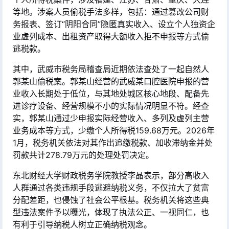
等地。涉案人员偷税手法多样，包括：通过篡改公司财
务报表、签订“阴阳合同”隐匿真实收入、设立个人独资企
业虚列成本、出租资产取得大额收入拒不申报等方式偷
逃税款
。
其中，武威市税务局稽查局近期依法查处了一起自然人
郭某山偷税案。郭某山经营的武威某口腔医院申报的营
业收入长期处于低位，与其地处城区核心地段、配备先
进诊疗设备、经营规模不小的实际情况明显不符。经查
实，郭某山通过少申报实际经营收入、多列及虚列主营
业务成本等方式，少缴个人所得税159.68万元。2026年
1月，税务机关依法对其作出追缴税款、加收滞纳金并处
罚款共计278.79万元的处理处罚决定
。
东北财经大学财政税务学院教授李晶表示，部分高收入
人群通过各类违规手段逃避纳税义务，不仅拉大了贫富
分配差距，也侵蚀了社会公平根基。税务机关将这些典
型违法案件予以曝光，体现了执法公正、一视同仁，也
有利于引导纳税人树立正确纳税观念
。