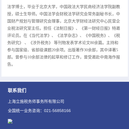
法学博士，毕业于北京大学，中国政法大学民商经济法学院副教
授，硕士生导师。中国法学会财税法学研究会常务副秘书长，中
国财产规划与管理研究会理事，北京大学财经法研究中心民营企
业税法研究室主任。担任《法制日报》、《第一财经日报》特邀
评论员。在《当代法学》、《法学杂志》、《中国税务》、《税
务研究》 、《涉外税务》 等刊物发表学术论文80余篇。主持和
参与国家级、省部级课题20余项。出版著作30余部，其中译著5
部。曾参与10余部法律的起草和修订工作，曾受邀赴中南海作报
告。
联系我们
上海立施税务师事务所有限公司
全国统一业务咨询：021-56858166